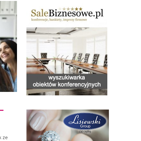
 –
k ze