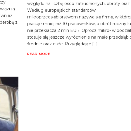
czy
względu na liczbę osób zatrudnionych, obroty oraz b
wiązują
Według europejskich standardów
ównież
mikroprzedsiębiorstwem nazywa się firmę, w które
derobę z
pracuje mniej niż 10 pracowników, a obrót roczny lu
nie przekracza 2 mln EUR. Oprócz mikro- w podzia
stosuje się jeszcze wyróżnienie na małe przedsiębi
średnie oraz duże. Przyglądając […]
READ MORE