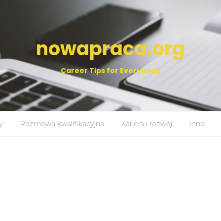
nowapraca.org
Career Tips for Everybody
y
Rozmowa kwalifikacyjna
Kariera i rozwój
Inne
9