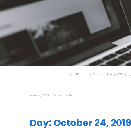
Home
CV i list motywacyjn
Home
2019
October
24
Day:
October 24, 201