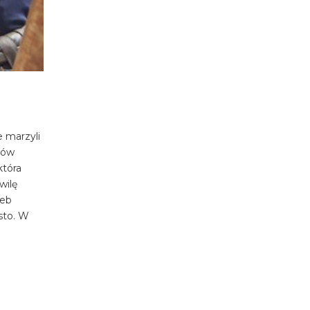
e marzyli
wców
która
wilę
leb
sto. W