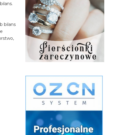
ilans.
j
b bilans
le
orstwo,