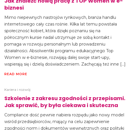
Jak znaleźć nową pracę z TOP Women w e-
biznesi
Mimo niepewnych nastrojów rynkowych, branża handlu
internetowego cały czas rośnie. Kilka lat temu powstała
społeczność kobiet, która dzięki poznaniu się na
półrocznym kursie nadal utrzymuje ze sobą kontakt i
pomaga w rozwoju personalnym lub prowadzeniu
działalności. Absolwentki programu edukacyjnego Top
Women w e-biznesie, rozwijają dalej swoje start-upy,
wspierają się i dzielą doświadczeniem. Zachęcają też inne […]
READ MORE
Kariera i rozwój
Szkolenie z zakresu zgodności z przepisami.
Jak sprawić, by była ciekawa i skuteczna
Compliance dość pewnie nabiera rozpędu jako nowy model
wśród przedsiębiorców, mający na celu zapewnienie
zgodności norm i dokumentów wewnętrznych oraz polityki