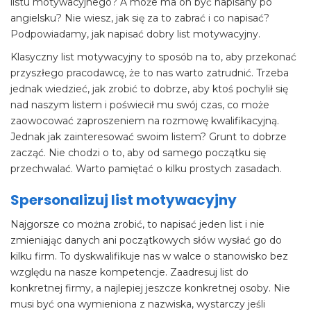
listu motywacyjnego? A może ma on być napisany po
angielsku? Nie wiesz, jak się za to zabrać i co napisać?
Podpowiadamy, jak napisać dobry list motywacyjny.
Klasyczny list motywacyjny to sposób na to, aby przekonać
przyszłego pracodawcę, że to nas warto zatrudnić. Trzeba
jednak wiedzieć, jak zrobić to dobrze, aby ktoś pochylił się
nad naszym listem i poświecił mu swój czas, co może
zaowocować zaproszeniem na rozmowę kwalifikacyjną.
Jednak jak zainteresować swoim listem? Grunt to dobrze
zacząć. Nie chodzi o to, aby od samego początku się
przechwalać. Warto pamiętać o kilku prostych zasadach.
Spersonalizuj list motywacyjny
Najgorsze co można zrobić, to napisać jeden list i nie
zmieniając danych ani początkowych słów wysłać go do
kilku firm. To dyskwalifikuje nas w walce o stanowisko bez
względu na nasze kompetencje. Zaadresuj list do
konkretnej firmy, a najlepiej jeszcze konkretnej osoby. Nie
musi być ona wymieniona z nazwiska, wystarczy jeśli