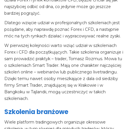
działa Forex i rynek kontraktów CFD, będzie chciał się jak
najszybciej odbić od dna, co jedynie może go jeszcze
bardziej pogrążyć.
Dlatego wzięcie udział w profesjonalnych szkoleniach jest
pożądane, aby naprawdę poznać Forex i CFD, a następnie
móc na tych rynkach działać i wypracowywać realne zyski.
W pierwszej kolejności warto wziąć udział w szkoleniach
Forex i CFD dla początkujących. Takie szkolenia organizuje i
sam prowadzić praktyk – trader, Tomasz Rozmus. Mowa tu
o szkoleniach Smart Trader. Mają one charakter najczęściej
szkoleń online – webinarów lub publicznego livetradingu.
Dzięki temu nawet osoby mieszkające z dala od siedziby
firmy Smart Trader, znajdującej się w Krakowie i w
Bangkoku w Tajlandii, mogą uczestniczyć w takich
szkoleniach.
Szkolenia branżowe
Wiele platform tradingowych organizuje okresowe
szkolenia, w tym również dla młodych traderów, którzy