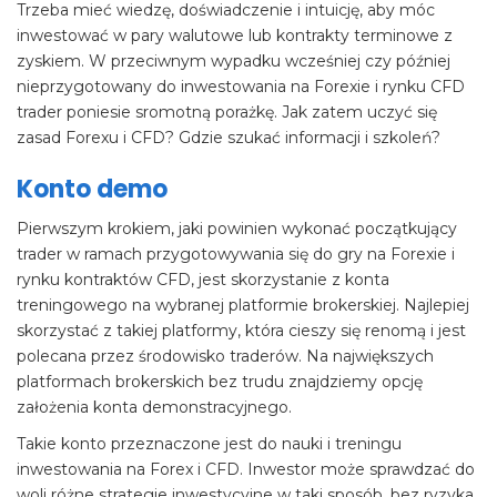
Trzeba mieć wiedzę, doświadczenie i intuicję, aby móc
inwestować w pary walutowe lub kontrakty terminowe z
zyskiem. W przeciwnym wypadku wcześniej czy później
nieprzygotowany do inwestowania na Forexie i rynku CFD
trader poniesie sromotną porażkę. Jak zatem uczyć się
zasad Forexu i CFD? Gdzie szukać informacji i szkoleń?
Konto demo
Pierwszym krokiem, jaki powinien wykonać początkujący
trader w ramach przygotowywania się do gry na Forexie i
rynku kontraktów CFD, jest skorzystanie z konta
treningowego na wybranej platformie brokerskiej. Najlepiej
skorzystać z takiej platformy, która cieszy się renomą i jest
polecana przez środowisko traderów. Na największych
platformach brokerskich bez trudu znajdziemy opcję
założenia konta demonstracyjnego.
Takie konto przeznaczone jest do nauki i treningu
inwestowania na Forex i CFD. Inwestor może sprawdzać do
woli różne strategie inwestycyjne w taki sposób, bez ryzyka