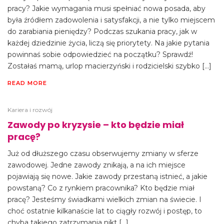
pracy? Jakie wymagania musi spełniać nowa posada, aby
była źródłem zadowolenia i satysfakcji, a nie tylko miejscem
do zarabiania pieniędzy? Podczas szukania pracy, jak w
każdej dziedzinie życia, liczą się priorytety. Na jakie pytania
powinnaś sobie odpowiedzieć na początku? Sprawdź!
Zostałaś mamą, urlop macierzyński i rodzicielski szybko […]
READ MORE
Kariera i rozwój
Zawody po kryzysie – kto będzie miał
pracę?
Już od dłuższego czasu obserwujemy zmiany w sferze
zawodowej. Jedne zawody znikają, a na ich miejsce
pojawiają się nowe. Jakie zawody przestaną istnieć, a jakie
powstaną? Co z rynkiem pracownika? Kto będzie miał
pracę? Jesteśmy świadkami wielkich zmian na świecie. I
choć ostatnie kilkanaście lat to ciągły rozwój i postęp, to
chyba takiego zatrzymania nikt […]