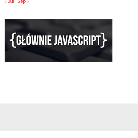
« Jul
Sep »