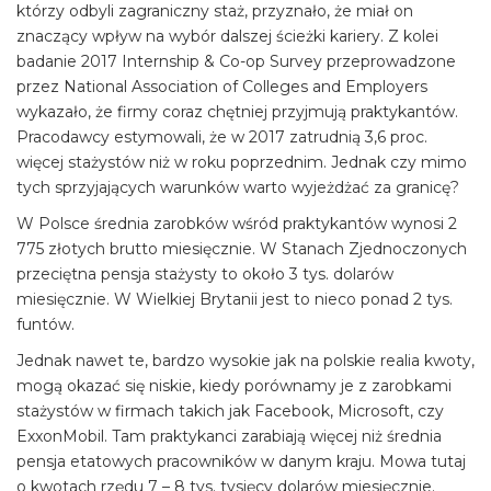
którzy odbyli zagraniczny staż, przyznało, że miał on
znaczący wpływ na wybór dalszej ścieżki kariery. Z kolei
badanie 2017 Internship & Co-op Survey przeprowadzone
przez National Association of Colleges and Employers
wykazało, że firmy coraz chętniej przyjmują praktykantów.
Pracodawcy estymowali, że w 2017 zatrudnią 3,6 proc.
więcej stażystów niż w roku poprzednim. Jednak czy mimo
tych sprzyjających warunków warto wyjeżdżać za granicę?
W Polsce średnia zarobków wśród praktykantów wynosi 2
775 złotych brutto miesięcznie. W Stanach Zjednoczonych
przeciętna pensja stażysty to około 3 tys. dolarów
miesięcznie. W Wielkiej Brytanii jest to nieco ponad 2 tys.
funtów.
Jednak nawet te, bardzo wysokie jak na polskie realia kwoty,
mogą okazać się niskie, kiedy porównamy je z zarobkami
stażystów w firmach takich jak Facebook, Microsoft, czy
ExxonMobil. Tam praktykanci zarabiają więcej niż średnia
pensja etatowych pracowników w danym kraju. Mowa tutaj
o kwotach rzędu 7 – 8 tys. tysięcy dolarów miesięcznie.